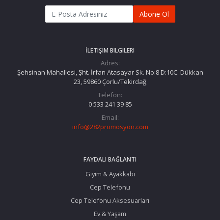
Abone Ol
İLETIŞIM BILGILERI
Adres:
Şehsinan Mahallesi, Şht. İrfan Atasayar Sk. No:8 D:10C. Dükkan
23, 59860 Çorlu/Tekirdağ
Telefon:
0 533 241 39 85
Email:
info@282promosyon.com
FAYDALI BAĞLANTI
Giyim & Ayakkabı
Cep Telefonu
Cep Telefonu Aksesuarları
Ev & Yaşam