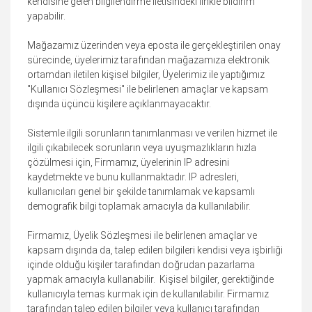
kendisine gelen bilgilendirme iletisindeki linkle bildirim
yapabilir.
Mağazamız üzerinden veya eposta ile gerçekleştirilen onay
sürecinde, üyelerimiz tarafından mağazamıza elektronik
ortamdan iletilen kişisel bilgiler, Üyelerimiz ile yaptığımız
"Kullanıcı Sözleşmesi" ile belirlenen amaçlar ve kapsam
dışında üçüncü kişilere açıklanmayacaktır.
Sistemle ilgili sorunların tanımlanması ve verilen hizmet ile
ilgili çıkabilecek sorunların veya uyuşmazlıkların hızla
çözülmesi için, Firmamız, üyelerinin IP adresini
kaydetmekte ve bunu kullanmaktadır. IP adresleri,
kullanıcıları genel bir şekilde tanımlamak ve kapsamlı
demografik bilgi toplamak amacıyla da kullanılabilir.
Firmamız, Üyelik Sözleşmesi ile belirlenen amaçlar ve
kapsam dışında da, talep edilen bilgileri kendisi veya işbirliği
içinde olduğu kişiler tarafından doğrudan pazarlama
yapmak amacıyla kullanabilir. Kişisel bilgiler, gerektiğinde
kullanıcıyla temas kurmak için de kullanılabilir. Firmamız
tarafından talep edilen bilgiler veya kullanıcı tarafından