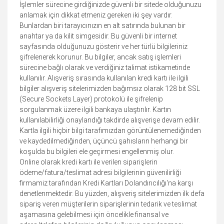
İşlemler sürecine girdiğinizde güvenli bir sitede olduğunuzu
anlamak için dikkat etmeniz gereken iki şey vardır.
Bunlardan biri tarayıcınızın en alt satırında bulunan bir
anahtar ya da kilit simgesidir. Bu güvenli bir internet
sayfasında olduğunuzu gösterir ve her türlü bilgileriniz
şifrelenerek korunur. Bu bilgiler, ancak satış işlemleri
sürecine bağlı olarak ve verdiğiniz talimat istikametinde
kullanılır. Alışveriş sırasında kullanılan kredi kartı ile ilgili
bilgiler alışveriş sitelerimizden bağımsız olarak 128 bit SSL
(Secure Sockets Layer) protokolü ile şifrelenip
sorgulanmak üzere ilgili bankaya ulaştırılır. Kartın
kullanılabilirliği onaylandığı takdirde alışverişe devam edilir.
Kartla ilgili hiçbir bilgi tarafımızdan görüntülenemediğinden
ve kaydedilmediğinden, üçüncü şahısların herhangi bir
koşulda bu bilgileri ele geçirmesi engellenmiş olur.
Online olarak kredi kartı ile verilen siparişlerin
ödeme/fatura/teslimat adresi bilgilerinin güvenilirliği
firmamiz tarafından Kredi Kartları Dolandırıcılığı'na karşı
denetlenmektedir. Bu yüzden, alışveriş sitelerimizden ilk defa
sipariş veren müşterilerin siparişlerinin tedarik ve teslimat
aşamasına gelebilmesi için öncelikle finansal ve