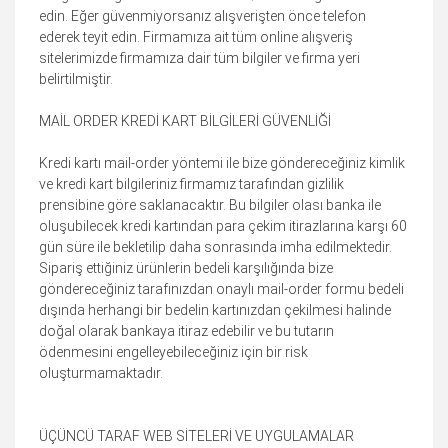
edin. Eğer güvenmiyorsanız alışverişten önce telefon
ederek teyit edin. Firmamıza ait tüm online alışveriş
sitelerimizde firmamıza dair tüm bilgiler ve firma yeri
belirtilmiştir.
MAİL ORDER KREDİ KART BİLGİLERİ GÜVENLİĞİ
Kredi kartı mail-order yöntemi ile bize göndereceğiniz kimlik
ve kredi kart bilgileriniz firmamız tarafından gizlilik
prensibine göre saklanacaktır. Bu bilgiler olası banka ile
oluşubilecek kredi kartından para çekim itirazlarına karşı 60
gün süre ile bekletilip daha sonrasında imha edilmektedir.
Sipariş ettiğiniz ürünlerin bedeli karşılığında bize
göndereceğiniz tarafınızdan onaylı mail-order formu bedeli
dışında herhangi bir bedelin kartınızdan çekilmesi halinde
doğal olarak bankaya itiraz edebilir ve bu tutarın
ödenmesini engelleyebileceğiniz için bir risk
oluşturmamaktadır.
ÜÇÜNCÜ TARAF WEB SİTELERİ VE UYGULAMALAR