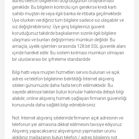
adres/telefon bilgilerinin doğruluğunun onaylanması
gereklidir. Bu bilgilerin kontrolü için gerekirse kredi kartı
sahibi müşteri ile veya ilgili banka ile irtibata geçilmektedir.
Üye olurken verdiğiniz tüm bilgilere sadece siz ulaşabilir ve
siz değiştirebilirsiniz. Üye giriş bilgilerinizi güvenli
koruduğunuz takdirde başkalarının sizinle ilgili bilgilere
ulaşması ve bunları değiştirmesi mümkün değildir. Bu
amaçla, üyelik işlemleri sırasında 128 bit SSL güvenlik alanı
içinde hareket edilir. Bu sistem kırılması mümkün olmayan
bir uluslararası bir şifreleme standardıdır.
Bilgi hattı veya müşteri hizmetleri servisi bulunan ve açık
adres ve telefon bilgilerinin belirtildiği İnternet alışveriş
siteleri günümüzde daha fazla tercih edilmektedir. Bu
sayede aklınıza takılan bütün konular hakkında detaylı bilgi
alabilir, online alışveriş hizmeti sağlayan firmanın güvenirliği
konusunda daha sağlıklı bilgi edinebilirsiniz.
Not: İnternet alışveriş sitelerinde firmanın açık adresinin ve
telefonun yer almasına dikkat edilmesini tavsiye ediyoruz.
Alışveriş yapacaksanız alışverişinizi yapmadan ürünü
aldığınız mağazanın bütün telefon / adres bilgilerini not