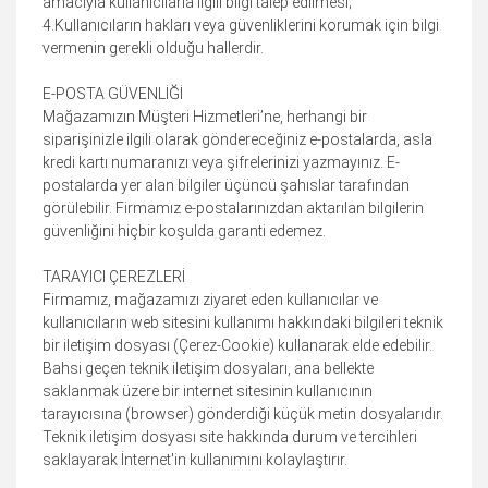
amacıyla kullanıcılarla ilgili bilgi talep edilmesi;
4.Kullanıcıların hakları veya güvenliklerini korumak için bilgi
vermenin gerekli olduğu hallerdir.
E-POSTA GÜVENLİĞİ
Mağazamızın Müşteri Hizmetleri’ne, herhangi bir
siparişinizle ilgili olarak göndereceğiniz e-postalarda, asla
kredi kartı numaranızı veya şifrelerinizi yazmayınız. E-
postalarda yer alan bilgiler üçüncü şahıslar tarafından
görülebilir. Firmamız e-postalarınızdan aktarılan bilgilerin
güvenliğini hiçbir koşulda garanti edemez.
TARAYICI ÇEREZLERİ
Firmamız, mağazamızı ziyaret eden kullanıcılar ve
kullanıcıların web sitesini kullanımı hakkındaki bilgileri teknik
bir iletişim dosyası (Çerez-Cookie) kullanarak elde edebilir.
Bahsi geçen teknik iletişim dosyaları, ana bellekte
saklanmak üzere bir internet sitesinin kullanıcının
tarayıcısına (browser) gönderdiği küçük metin dosyalarıdır.
Teknik iletişim dosyası site hakkında durum ve tercihleri
saklayarak İnternet'in kullanımını kolaylaştırır.