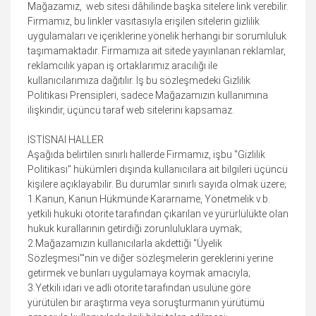
Mağazamız, web sitesi dâhilinde başka sitelere link verebilir.
Firmamız, bu linkler vasıtasıyla erişilen sitelerin gizlilik
uygulamaları ve içeriklerine yönelik herhangi bir sorumluluk
taşımamaktadır. Firmamıza ait sitede yayınlanan reklamlar,
reklamcılık yapan iş ortaklarımız aracılığı ile
kullanıcılarımıza dağıtılır. İş bu sözleşmedeki Gizlilik
Politikası Prensipleri, sadece Mağazamızın kullanımına
ilişkindir, üçüncü taraf web sitelerini kapsamaz.
İSTİSNAİ HALLER
Aşağıda belirtilen sınırlı hallerde Firmamız, işbu "Gizlilik
Politikası" hükümleri dışında kullanıcılara ait bilgileri üçüncü
kişilere açıklayabilir. Bu durumlar sınırlı sayıda olmak üzere;
1.Kanun, Kanun Hükmünde Kararname, Yönetmelik v.b.
yetkili hukuki otorite tarafından çıkarılan ve yürürlülükte olan
hukuk kurallarının getirdiği zorunluluklara uymak;
2.Mağazamızın kullanıcılarla akdettiği "Üyelik
Sözleşmesi"'nin ve diğer sözleşmelerin gereklerini yerine
getirmek ve bunları uygulamaya koymak amacıyla;
3.Yetkili idari ve adli otorite tarafından usulüne göre
yürütülen bir araştırma veya soruşturmanın yürütümü