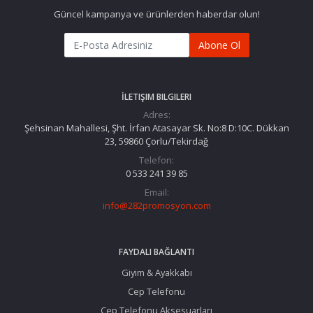
Güncel kampanya ve ürünlerden haberdar olun!
Abone Ol
İLETIŞIM BILGILERI
Adres:
Şehsinan Mahallesi, Şht. İrfan Atasayar Sk. No:8 D:10C. Dükkan
23, 59860 Çorlu/Tekirdağ
Telefon:
0 533 241 39 85
Email:
info@282promosyon.com
FAYDALI BAĞLANTI
Giyim & Ayakkabı
Cep Telefonu
Cep Telefonu Aksesuarları