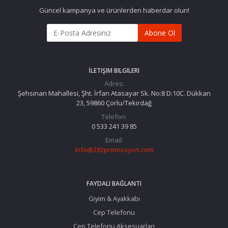
Güncel kampanya ve ürünlerden haberdar olun!
Abone Ol
İLETIŞIM BILGILERI
Adres:
Şehsinan Mahallesi, Şht. İrfan Atasayar Sk. No:8 D:10C. Dükkan
23, 59860 Çorlu/Tekirdağ
Telefon:
0 533 241 39 85
Email:
info@282promosyon.com
FAYDALI BAĞLANTI
Giyim & Ayakkabı
Cep Telefonu
Cep Telefonu Aksesuarları