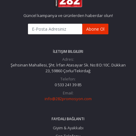
Güncel kampanya ve ürünlerden haberdar olun!
Abone Ol
İLETIŞIM BILGILERI
Adres:
Şehsinan Mahallesi, Şht. İrfan Atasayar Sk. No:8 D:10C. Dükkan
23, 59860 Çorlu/Tekirdağ
Telefon:
0 533 241 39 85
Email:
info@282promosyon.com
FAYDALI BAĞLANTI
Giyim & Ayakkabı
Cep Telefonu