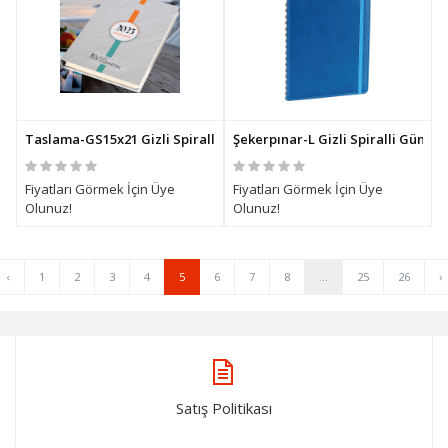
Taslama-GS15x21 Gizli Spiralli Günlük Ajanda
Şekerpınar-L Gizli Spiralli Günlü
Fiyatları Görmek İçin Üye
Fiyatları Görmek İçin Üye
Olunuz!
Olunuz!
‹
1
2
3
4
5
6
7
8
...
25
26
›
Satış Politikası