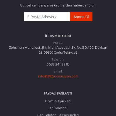
Güncel kampanya ve ürünlerden haberdar olun!
Abone Ol
İLETIŞIM BILGILERI
Adres:
Şehsinan Mahallesi, Şht. İrfan Atasayar Sk. No:8 D:10C. Dükkan
23, 59860 Çorlu/Tekirdağ
Telefon:
0 533 241 39 85
Email:
info@282promosyon.com
FAYDALI BAĞLANTI
Giyim & Ayakkabı
Cep Telefonu
Cep Telefonu Aksesuarları