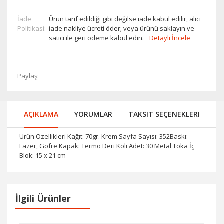
İade
Ürün tarif edildiği gibi değilse iade kabul edilir, alıcı
Politikasi:
iade nakliye ücreti öder; veya ürünü saklayın ve
satıcı ile geri ödeme kabul edin.
Detaylı İncele
Paylaş:
AÇIKLAMA
YORUMLAR
TAKSIT SEÇENEKLERI
Ürün Özellikleri Kağıt: 70gr. Krem Sayfa Sayısı: 352Baskı:
Lazer, Gofre Kapak: Termo Deri Koli Adet: 30 Metal Toka İç
Blok: 15 x 21 cm
İlgili Ürünler