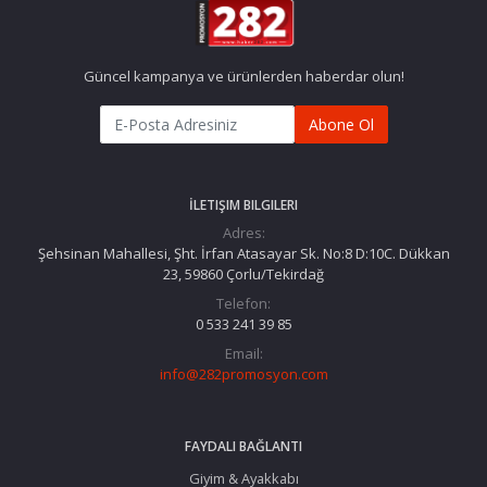
Güncel kampanya ve ürünlerden haberdar olun!
Abone Ol
İLETIŞIM BILGILERI
Adres:
Şehsinan Mahallesi, Şht. İrfan Atasayar Sk. No:8 D:10C. Dükkan
23, 59860 Çorlu/Tekirdağ
Telefon:
0 533 241 39 85
Email:
info@282promosyon.com
FAYDALI BAĞLANTI
Giyim & Ayakkabı