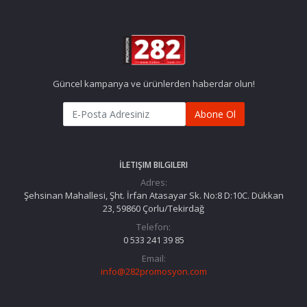
Güncel kampanya ve ürünlerden haberdar olun!
Abone Ol
İLETIŞIM BILGILERI
Adres:
Şehsinan Mahallesi, Şht. İrfan Atasayar Sk. No:8 D:10C. Dükkan
23, 59860 Çorlu/Tekirdağ
Telefon:
0 533 241 39 85
Email:
info@282promosyon.com