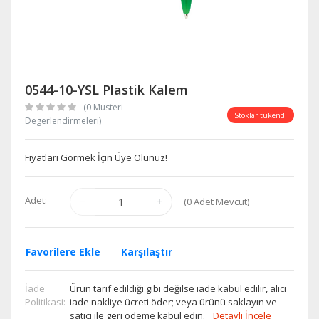
0544-10-YSL Plastik Kalem
(0 Musteri
Stoklar tükendi
Degerlendirmeleri)
Fiyatları Görmek İçin Üye Olunuz!
Adet:
(
0
Adet Mevcut)
Favorilere Ekle
Karşılaştır
İade
Ürün tarif edildiği gibi değilse iade kabul edilir, alıcı
Politikasi:
iade nakliye ücreti öder; veya ürünü saklayın ve
satıcı ile geri ödeme kabul edin.
Detaylı İncele