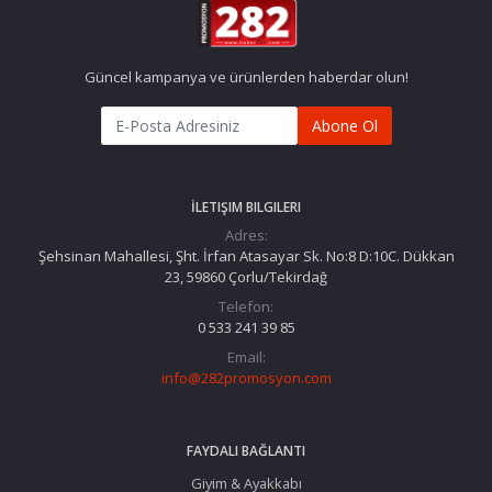
Güncel kampanya ve ürünlerden haberdar olun!
Abone Ol
İLETIŞIM BILGILERI
Adres:
Şehsinan Mahallesi, Şht. İrfan Atasayar Sk. No:8 D:10C. Dükkan
23, 59860 Çorlu/Tekirdağ
Telefon:
0 533 241 39 85
Email:
info@282promosyon.com
FAYDALI BAĞLANTI
Giyim & Ayakkabı