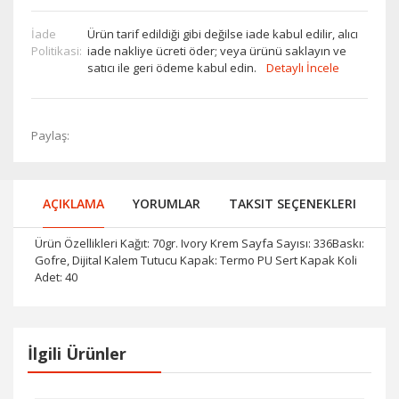
İade
Ürün tarif edildiği gibi değilse iade kabul edilir, alıcı
Politikasi:
iade nakliye ücreti öder; veya ürünü saklayın ve
satıcı ile geri ödeme kabul edin.
Detaylı İncele
Paylaş:
AÇIKLAMA
YORUMLAR
TAKSIT SEÇENEKLERI
Ürün Özellikleri Kağıt: 70gr. Ivory Krem Sayfa Sayısı: 336Baskı:
Gofre, Dijital Kalem Tutucu Kapak: Termo PU Sert Kapak Koli
Adet: 40
İlgili Ürünler